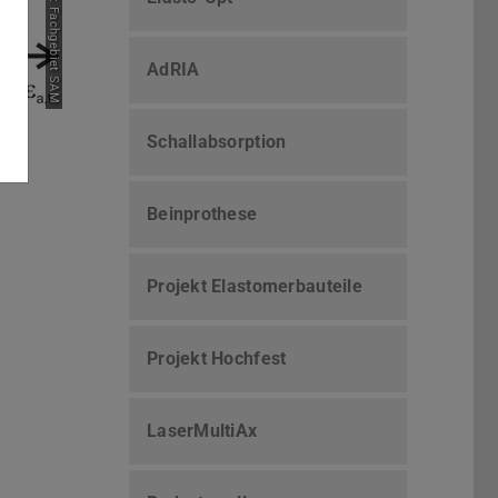
Bild: Fachgebiet SAM
AdRIA
Schallabsorption
Beinprothese
Projekt Elastomerbauteile
Projekt Hochfest
LaserMultiAx