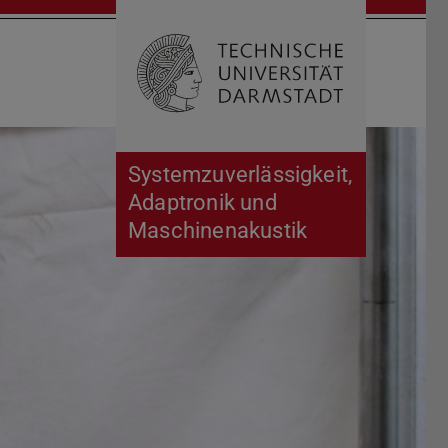
Suche öffnen
Zur Start
Systemzuverlässigkeit,
Adaptronik und
Maschinenakustik