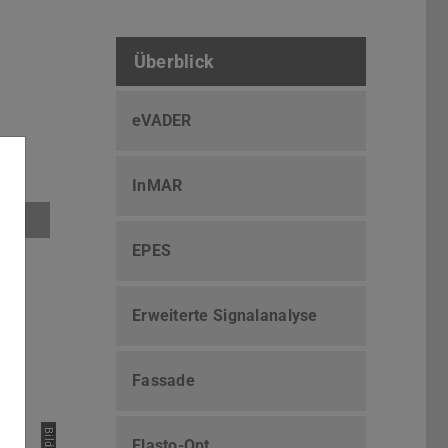
Überblick
eVADER
InMAR
EPES
Erweiterte Signalanalyse
Fassade
Elasto-Opt