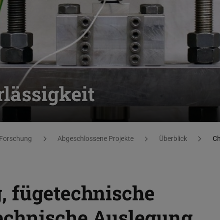
lässigkeit
Forschung
Abgeschlossene Projekte
Überblick
Ch
, fügetechnische
echnische Auslegung