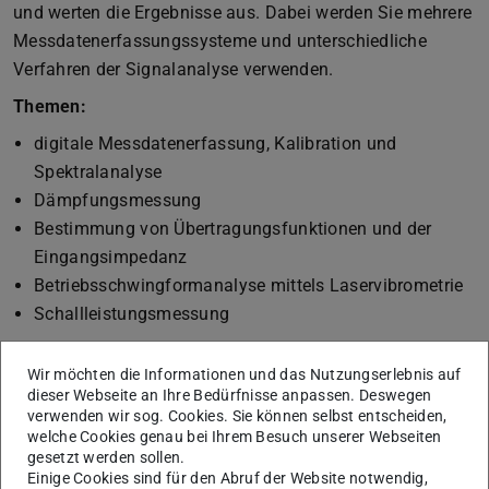
und werten die Ergebnisse aus. Dabei werden Sie mehrere
Messdatenerfassungssysteme und unterschiedliche
Verfahren der Signalanalyse verwenden.
Themen:
digitale Messdatenerfassung, Kalibration und
Spektralanalyse
Dämpfungsmessung
Bestimmung von Übertragungsfunktionen und der
Eingangsimpedanz
Betriebsschwingformanalyse mittels Laservibrometrie
Schallleistungsmessung
Anhand der zur Verfügung gestellten Lernmaterialien
Wir möchten die Informationen und das Nutzungserlebnis auf
werden die jeweiligen Versuche zu den Themen durch die
dieser Webseite an Ihre Bedürfnisse anpassen. Deswegen
Teilnehmenden vorab vorbereitet. Die Versuche werden
verwenden wir sog. Cookies. Sie können selbst entscheiden,
dann unter Anleitung durchgeführt und die Ergebnisse der
welche Cookies genau bei Ihrem Besuch unserer Webseiten
gesetzt werden sollen.
durchgeführten Messungen werden in einer schriftlichen
Einige Cookies sind für den Abruf der Website notwendig,