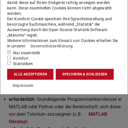
Ausarbeitung dokumentiert sowie in einem mündlichen
damit diese auf Ihrem Endgerät richtig anzeigen werden
Kolloquium präsentiert und diskutiert.
kann. Diese essentiellen Cookies können nicht abgewählt
werden.
Organisation
Der Komfort-Cookie speichert Ihre Spracheinstellung und
bevorzugte Suchmaschine, während „Statistik“ die
Alle notwendigen organisatorischen Informationen und
Auswertung durch die Open-Source-Statistik-Software
Lernmaterialien erhalten Sie vor Beginn des Tutoriums im
„Matomo“ regelt.
Weitere Informationen zum Einsatz von Cookies erhalten Sie
Rahmen eines
Kickoffs.
Zur Selbsteinschätzung wird
in unserer
Datenschutzerklärung
.
während des Kickoffs ein Testat abgehalten, bei dem es
Nur essentielle
um grundlegende Programmierkenntnisse in MATLAB
Komfort
Statistiken
geht. Das Tutorium wird in bis zu zwei Gruppen von 3-6
Personen durchgefürhrt, die das Tutorium jeweils am Vor-
ALLE AKZEPTIEREN
SPEICHERN & SCHLIESSEN
oder Nachmittag absolvieren.
Impressum
Voraussetzungen:
erforderlich:
Grundlegende Programmierkenntnisse in
MATLAB oder Python oder die Bereitschaft, sich diese
vor dem Tutorium anzueignen (z.B.
MATLAB
Onramp
)