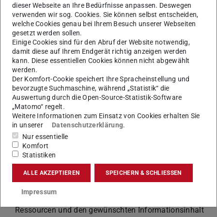
dieser Webseite an Ihre Bedürfnisse anpassen. Deswegen
Finite-Elemente-Analyse
verwenden wir sog. Cookies. Sie können selbst entscheiden,
Analyse der strukturdynamischen Eigenschaften einer
welche Cookies genau bei Ihrem Besuch unserer Webseiten
gesetzt werden sollen.
Konstruktion
Einige Cookies sind für den Abruf der Website notwendig,
damit diese auf Ihrem Endgerät richtig anzeigen werden
kann. Diese essentiellen Cookies können nicht abgewählt
Schallabstrahlung
werden.
Der Komfort-Cookie speichert Ihre Spracheinstellung und
numerische Berechnung der Schallabstrahlung von
bevorzugte Suchmaschine, während „Statistik“ die
schwingenden Bauteilen mittels FEM oder BEM
Auswertung durch die Open-Source-Statistik-Software
„Matomo“ regelt.
Weitere Informationen zum Einsatz von Cookies erhalten Sie
in unserer
Datenschutzerklärung
.
Statistische Versuchsplanung
Nur essentielle
Komfort
Beratung und Durchführung experimenteller
Statistiken
Untersuchungen der funktionalen Beziehungen
zwischen der Variabilität in den Ein- und
ALLE AKZEPTIEREN
SPEICHERN & SCHLIESSEN
Ausgangsgrößen eines Systems
Impressum
Anpassung der Versuchsdurchführung an vorhandene
Ressourcen und den gewünschten Informationsinhalt