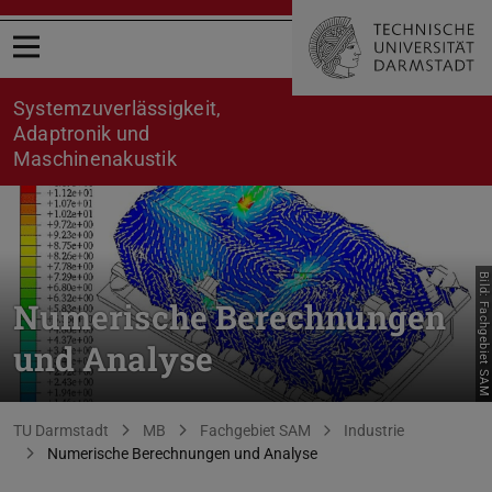
Menü öffnen
Systemzuverlässigkeit,
Adaptronik und
Maschinenakustik
Bild: Fachgebiet SAM
Numerische Berechnungen
und Analyse
Sie befinden sich hier:
TU Darmstadt
MB
Fachgebiet SAM
Industrie
Numerische Berechnungen und Analyse